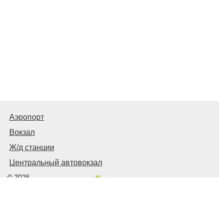
Аэропорт
Вокзал
Ж/д станции
Центральный автовокзал
© 2026
Харьков
Транспортный
Связаться с нами