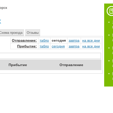
орск
к
Схема проезда
Отзывы
Отправ
ление
:
табло
сегод
ня
завтр
а
на
все дни
Прибыт
ие
:
табло
сегод
ня
завтр
а
на
все дни
Приб
ытие
Отпр
авление