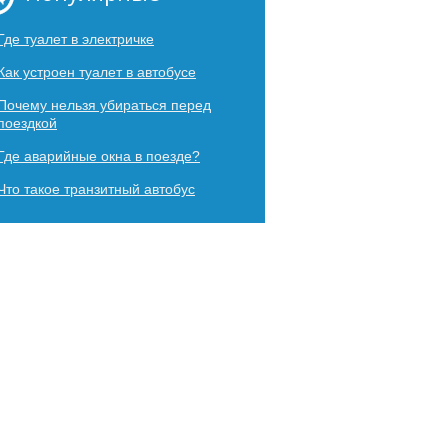
Где туалет в электричке
Как устроен туалет в автобусе
Почему нельзя убираться перед
поездкой
Где аварийные окна в поезде?
Что такое транзитный автобус