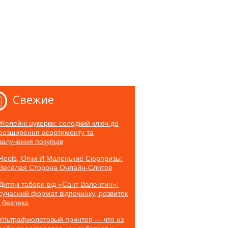
Свежие
Желейні цукерки: солодкий ключ до
розширення асортименту та
залучення покупців
Reels, Огни И Маленькие Сюрпризы:
Весёлая Сторона Онлайн-Слотов
Дитячі табори від «Сант Валентин»:
сучасний формат відпочинку, розвиток
і безпека
Ультрафиолетовый принтер — что из