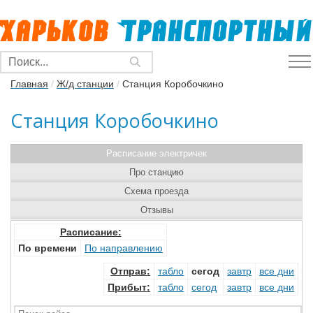
Главная
/
Ж/д станции
/
Станция Коробочкино
Станция Коробочкино
Расписание электричек
Про станцию
Схема проезда
Отзывы
Расписание:
По времени
По направлению
Отправ
:
табло
сегод
завтр
все дни
Прибыт
:
табло
сегод
завтр
все дни