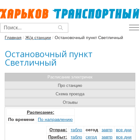
Главная
/
Ж/д станции
/
Остановочный пункт Светличный
Остановочный пункт
Светличный
Расписание электричек
Про станцию
Схема проезда
Отзывы
Расписание:
По времени
По направлению
Отправ
:
табло
сегод
завтр
все дни
Прибыт
:
табло
сегод
завтр
все дни