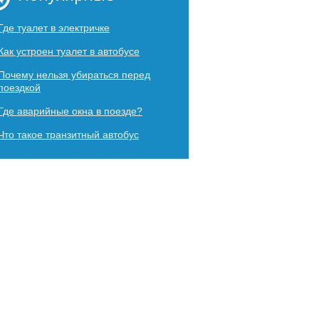
Где туалет в электричке
Как устроен туалет в автобусе
Почему нельзя убираться перед
поездкой
Где аварийные окна в поезде?
Что такое транзитный автобус