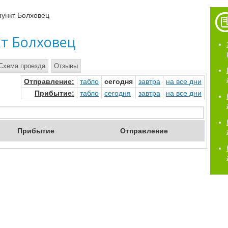
ункт Болховец
т Болховец
Схема проезда
Отзывы
Отправ
ление
:
табло
сегод
ня
завтр
а
на
все дни
Прибыт
ие
:
табло
сегод
ня
завтр
а
на
все дни
Приб
ытие
Отпр
авление