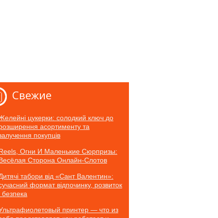
Свежие
Желейні цукерки: солодкий ключ до
розширення асортименту та
залучення покупців
Reels, Огни И Маленькие Сюрпризы:
Весёлая Сторона Онлайн-Слотов
Дитячі табори від «Сант Валентин»:
сучасний формат відпочинку, розвиток
і безпека
Ультрафиолетовый принтер — что из