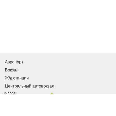
Аэропорт
Вокзал
Ж/д станции
Центральный автовокзал
© 2026
Харьков
Транспортный
Связаться с нами