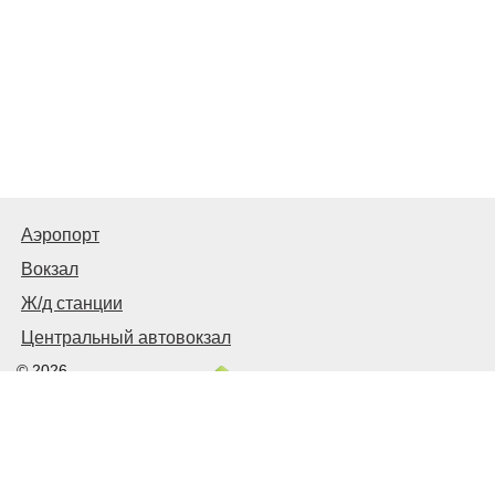
Аэропорт
Вокзал
Ж/д станции
Центральный автовокзал
© 2026
Харьков
Транспортный
Связаться с нами