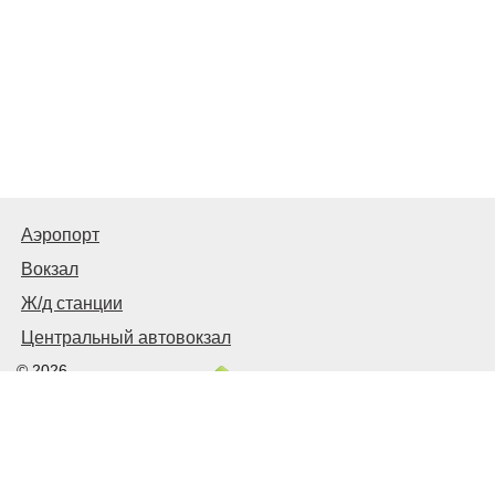
Аэропорт
Вокзал
Ж/д станции
Центральный автовокзал
© 2026
Харьков
Транспортный
Связаться с нами