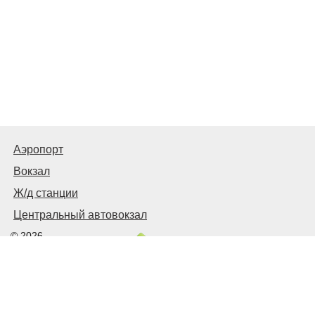
Аэропорт
Вокзал
Ж/д станции
Центральный автовокзал
© 2026
Харьков
Транспортный
Связаться с нами