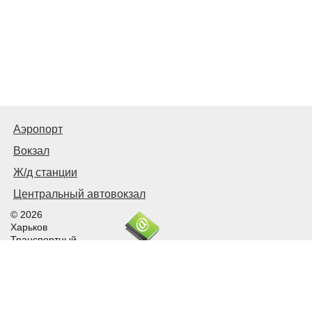
Аэропорт
Вокзал
Ж/д станции
Центральный автовокзал
© 2026
Харьков
Транспортный
Связаться с нами