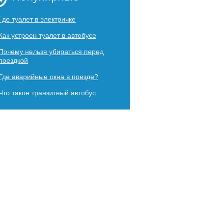
Где туалет в электричке
Как устроен туалет в автобусе
Почему нельзя убираться перед
поездкой
Где аварийные окна в поезде?
Что такое транзитный автобус