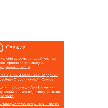
Свежие
Желейні цукерки: солодкий ключ до
розширення асортименту та
залучення покупців
Reels, Огни И Маленькие Сюрпризы:
Весёлая Сторона Онлайн-Слотов
Дитячі табори від «Сант Валентин»:
сучасний формат відпочинку, розвиток
і безпека
Ультрафиолетовый принтер — что из