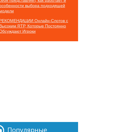
себя представляет, как работает и
особенности выбора подходящей
модели
РЕКОМЕНДАЦИИ Онлайн-Слотов с
Высоким RTP, Которые Постоянно
Обсуждают Игроки
Популярные