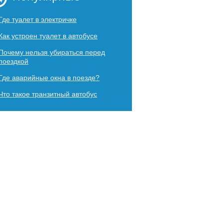
Где туалет в электричке
Как устроен туалет в автобусе
Почему нельзя убираться перед
поездкой
Где аварийные окна в поезде?
Что такое транзитный автобус