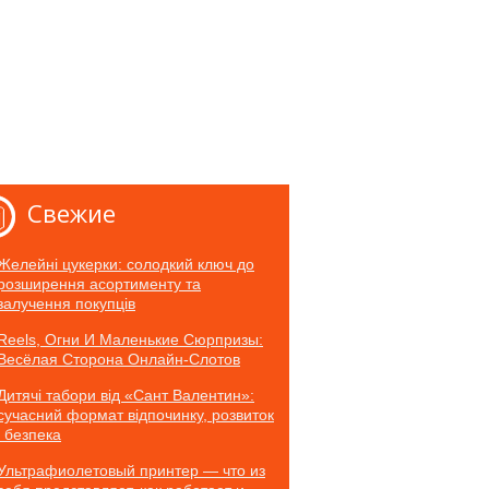
Свежие
Желейні цукерки: солодкий ключ до
розширення асортименту та
залучення покупців
Reels, Огни И Маленькие Сюрпризы:
Весёлая Сторона Онлайн-Слотов
Дитячі табори від «Сант Валентин»:
сучасний формат відпочинку, розвиток
і безпека
Ультрафиолетовый принтер — что из