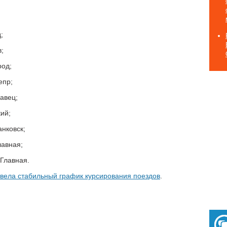
;
;
род;
епр;
авец;
ий;
нковск;
лавная;
Главная.
 ввела стабильный график курсирования поездов
.