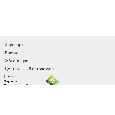
Аэропорт
Вокзал
Ж/д станции
Центральный автовокзал
© 2026
Харьков
Транспортный
Связаться с нами