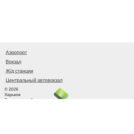
Аэропорт
Вокзал
Ж/д станции
Центральный автовокзал
© 2026
Харьков
Транспортный
Связаться с нами