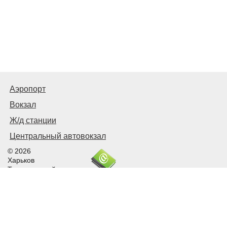
Аэропорт
Вокзал
Ж/д станции
Центральный автовокзал
© 2026
Харьков
Транспортный
Связаться с нами