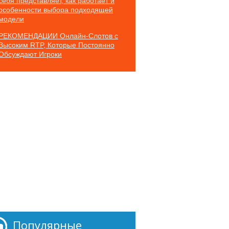
себя представляет, как работает и
особенности выбора подходящей
модели
РЕКОМЕНДАЦИИ Онлайн-Слотов с
Высоким RTP, Которые Постоянно
Обсуждают Игроки
Популярные