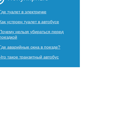
Где туалет в электричке
Как устроен туалет в автобусе
Почему нельзя убираться перед
поездкой
Где аварийные окна в поезде?
Что такое транзитный автобус