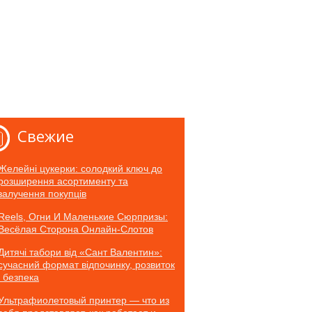
Свежие
Желейні цукерки: солодкий ключ до
розширення асортименту та
залучення покупців
Reels, Огни И Маленькие Сюрпризы:
Весёлая Сторона Онлайн-Слотов
Дитячі табори від «Сант Валентин»:
сучасний формат відпочинку, розвиток
і безпека
Ультрафиолетовый принтер — что из