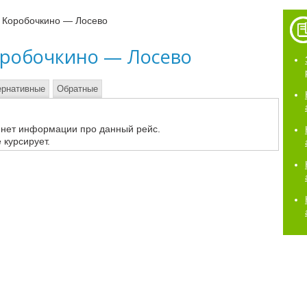
6 Коробочкино — Лосево
оробочкино — Лосево
ернативные
Обратные
 нет информации про данный рейс.
 курсирует.