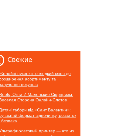
Свежие
Желейні цукерки: солодкий ключ до
розширення асортименту та
залучення покупців
Reels, Огни И Маленькие Сюрпризы:
Весёлая Сторона Онлайн-Слотов
Дитячі табори від «Сант Валентин»:
сучасний формат відпочинку, розвиток
і безпека
Ультрафиолетовый принтер — что из