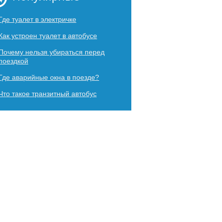
Где туалет в электричке
Как устроен туалет в автобусе
Почему нельзя убираться перед
поездкой
Где аварийные окна в поезде?
Что такое транзитный автобус