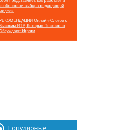
себя представляет, как работает и
особенности выбора подходящей
модели
РЕКОМЕНДАЦИИ Онлайн-Слотов с
Высоким RTP, Которые Постоянно
Обсуждают Игроки
Популярные