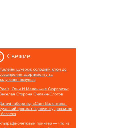
Свежие
Желейні цукерки: солодкий ключ до
розширення асортименту та
залучення покупців
Reels, Огни И Маленькие Сюрпризы:
Весёлая Сторона Онлайн-Слотов
Дитячі табори від «Сант Валентин»:
сучасний формат відпочинку, розвиток
і безпека
Ультрафиолетовый принтер — что из