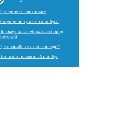
Где туалет в электричке
Как устроен туалет в автобусе
Почему нельзя убираться перед
поездкой
Где аварийные окна в поезде?
Что такое транзитный автобус