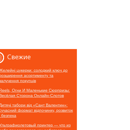
Свежие
Желейні цукерки: солодкий ключ до
розширення асортименту та
залучення покупців
Reels, Огни И Маленькие Сюрпризы:
Весёлая Сторона Онлайн-Слотов
Дитячі табори від «Сант Валентин»:
сучасний формат відпочинку, розвиток
і безпека
Ультрафиолетовый принтер — что из