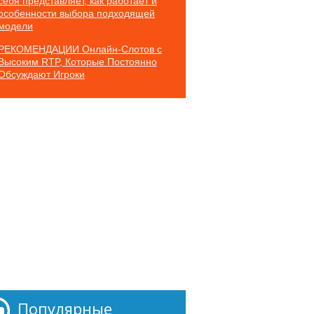
себя представляет, как работает и
особенности выбора подходящей
модели
РЕКОМЕНДАЦИИ Онлайн-Слотов с
Высоким RTP, Которые Постоянно
Обсуждают Игроки
Популярные