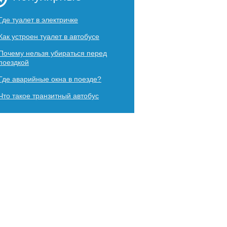
Где туалет в электричке
Как устроен туалет в автобусе
Почему нельзя убираться перед
поездкой
Где аварийные окна в поезде?
Что такое транзитный автобус