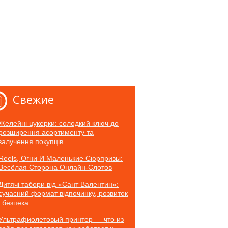
Свежие
Желейні цукерки: солодкий ключ до
розширення асортименту та
залучення покупців
Reels, Огни И Маленькие Сюрпризы:
Весёлая Сторона Онлайн-Слотов
Дитячі табори від «Сант Валентин»:
сучасний формат відпочинку, розвиток
і безпека
Ультрафиолетовый принтер — что из