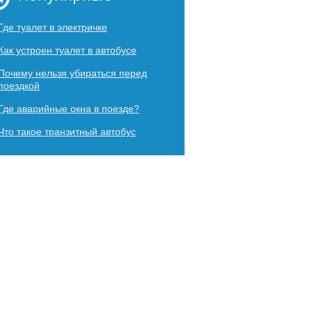
Где туалет в электричке
Как устроен туалет в автобусе
Почему нельзя убираться перед
поездкой
Где аварийные окна в поезде?
Что такое транзитный автобус