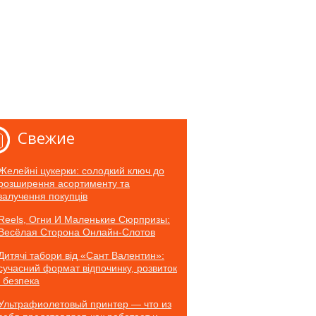
Свежие
Желейні цукерки: солодкий ключ до
розширення асортименту та
залучення покупців
Reels, Огни И Маленькие Сюрпризы:
Весёлая Сторона Онлайн-Слотов
Дитячі табори від «Сант Валентин»:
сучасний формат відпочинку, розвиток
і безпека
Ультрафиолетовый принтер — что из