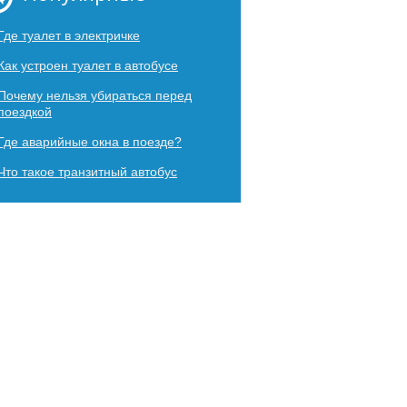
Где туалет в электричке
Как устроен туалет в автобусе
Почему нельзя убираться перед
поездкой
Где аварийные окна в поезде?
Что такое транзитный автобус