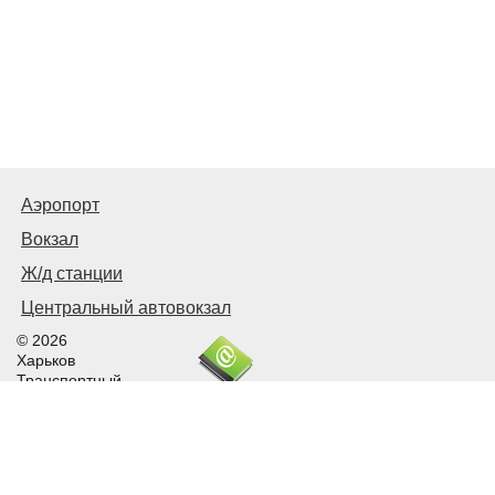
Аэропорт
Вокзал
Ж/д станции
Центральный автовокзал
© 2026
Харьков
Транспортный
Связаться с нами