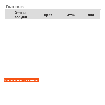
Отправ
Приб
Отпр
Дни
все дни
Изюмское направление