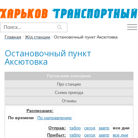
Главная
/
Ж/д станции
/
Остановочный пункт Аксютовка
Остановочный пункт
Аксютовка
Расписание электричек
Про станцию
Схема проезда
Отзывы
Расписание:
По времени
По направлению
Отправ
:
табло
сегод
завтр
все дни
Прибыт
:
табло
сегод
завтр
все дни