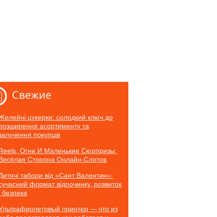
Свежие
Желейні цукерки: солодкий ключ до
розширення асортименту та
залучення покупців
Reels, Огни И Маленькие Сюрпризы:
Весёлая Сторона Онлайн-Слотов
Дитячі табори від «Сант Валентин»:
сучасний формат відпочинку, розвиток
і безпека
Ультрафиолетовый принтер — что из