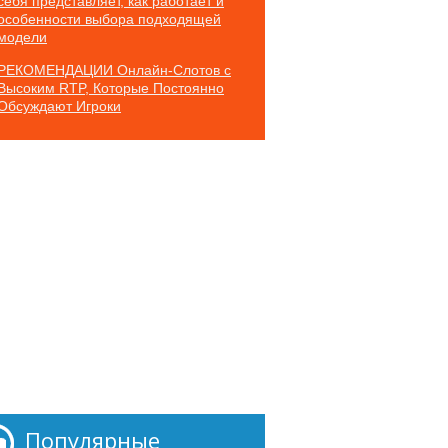
себя представляет, как работает и
особенности выбора подходящей
модели
РЕКОМЕНДАЦИИ Онлайн-Слотов с
Высоким RTP, Которые Постоянно
Обсуждают Игроки
Популярные