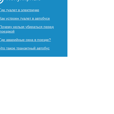
Где туалет в электричке
Как устроен туалет в автобусе
Почему нельзя убираться перед
поездкой
Где аварийные окна в поезде?
Что такое транзитный автобус