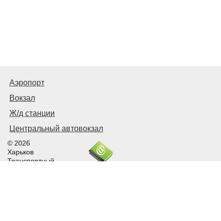
Аэропорт
Вокзал
Ж/д станции
Центральный автовокзал
© 2026
Харьков
Транспортный
Связаться с нами