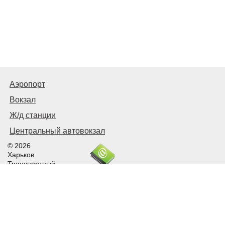
Аэропорт
Вокзал
Ж/д станции
Центральный автовокзал
© 2026
Харьков
Транспортный
Связаться с нами