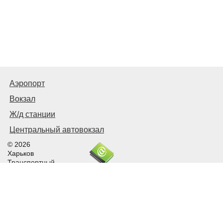
Аэропорт
Вокзал
Ж/д станции
Центральный автовокзал
© 2026
Харьков
Транспортный
Связаться с нами