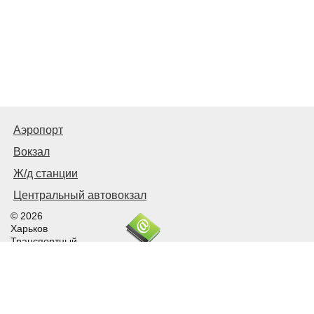
Аэропорт
Вокзал
Ж/д станции
Центральный автовокзал
© 2026
Харьков
Транспортный
Связаться с нами